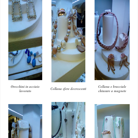
Orecchini in acciaio
Collana e bracciale
Collana sfere decrescenti
lavorato
chiusure a magnete