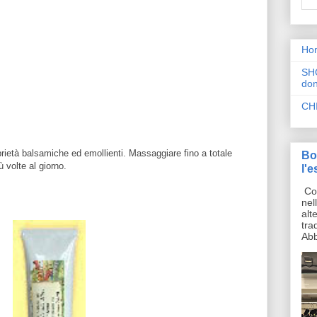
Ho
SH
don
CH
rietà balsamiche ed emollienti. Massaggiare fino a totale
Bo
 volte al giorno.
l'e
Cos
nel
alt
tra
Abb