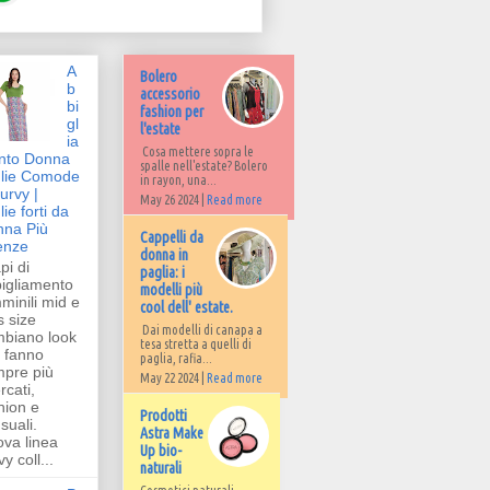
A
Bolero
b
accessorio
bi
fashion per
gl
l'estate
ia
Cosa mettere sopra le
nto Donna
spalle nell'estate? Bolero
lie Comode
in rayon, una...
urvy |
May 26 2024 |
Read more
lie forti da
na Più
Cappelli da
enze
donna in
pi di
paglia: i
igliamento
modelli più
minili mid e
cool dell' estate.
s size
Dai modelli di canapa a
biano look
tesa stretta a quelli di
i fanno
paglia, rafia...
pre più
May 22 2024 |
Read more
rcati,
hion e
Prodotti
suali.
Astra Make
va linea
Up bio-
y coll...
naturali