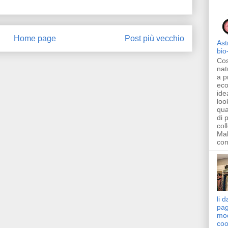
Home page
Post più vecchio
Ast
bio
Cos
natu
a p
eco
ide
loo
qua
di 
col
Mak
con
li 
pagl
mod
cool