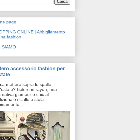
me page
OPPING ONLINE | Abbigliamento
na fashion
I SIAMO
lero accessorio fashion per
state
a mettere sopra le spalle
l'estate? Bolero in rayon, una
ernativa glamour e chic al
dizionale scialle e stola.
inamento ...