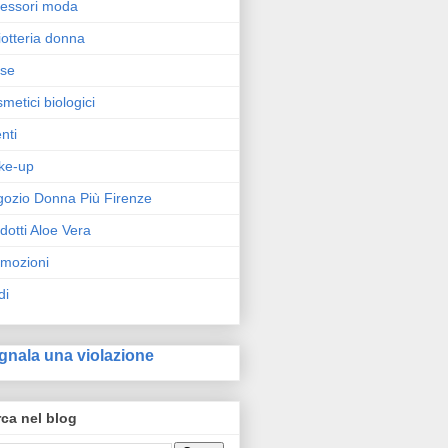
essori moda
iotteria donna
rse
metici biologici
nti
ke-up
ozio Donna Più Firenze
dotti Aloe Vera
mozioni
di
gnala una violazione
ca nel blog