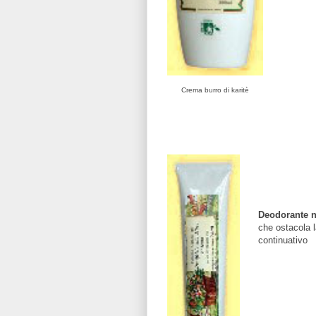
Crema burro di karitè
Deodorante n
che ostacola l
continuativo