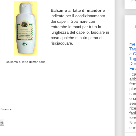
Balsamo al latte di mandorle
indicato per il condizionamento
dei capelli. Spalmare con
entrambe le mani per tutta la
lunghezza del capello, lasciare in
posa qualche minuto prima di
risciacquare.
me
Tag
e C
Tag
Balsamo al latte di mandorle
Don
Fir
I ca
abb
fem
plu
cam
e s
sem
rice
 Firenze
fas
sen
Nuo
curv