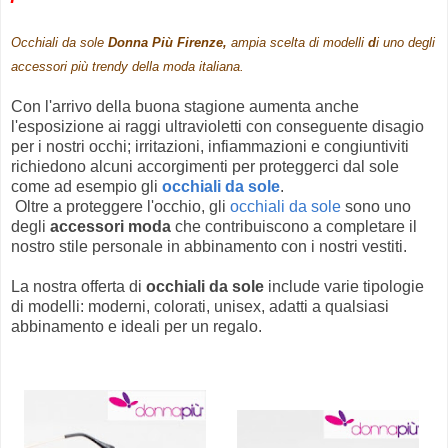
Occhiali da sole
Donna Più Firenze,
ampia
scelta di
modelli
d
i
uno degli
accessori
più trendy della moda italiana.
Con l'arrivo della buona stagione aumenta anche
l'esposizione ai raggi ultravioletti con conseguente disagio
per i nostri occhi; irritazioni, infiammazioni e congiuntiviti
richiedono alcuni accorgimenti per proteggerci dal sole
come ad esempio gli
occhiali da sole
.
Oltre a proteggere l'occhio
, gli
occhiali da sole
sono uno
degli
accessori moda
che
contribuisc
ono a completare
il
nostro stile personale in abbinamento con i nostri vestiti.
La nostra
offerta
di
occhiali da sole
include varie tipologie
di modell
i: moderni, colorati, unisex, adatti a qualsiasi
abbinamento e ideali per un regalo
.