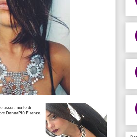
to assortimento di
tore
DonnaPiù Firenze
.
Do