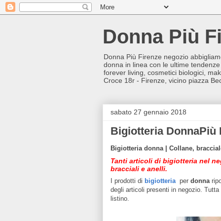
Donna Più F
Donna Più Firenze negozio abbigliamen
donna in linea con le ultime tendenze 
forever living, cosmetici biologici, m
Croce 18r - Firenze, vicino piazza Bec
sabato 27 gennaio 2018
Bigiotteria DonnaPiù 
Bigiotteria donna | Collane, bracciale
Tanti articoli di bigiotteria nel 
bracciali e anelli.
I prodotti di
bigiotteria
per
donna
rip
degli articoli presenti in negozio. Tutta 
listino.