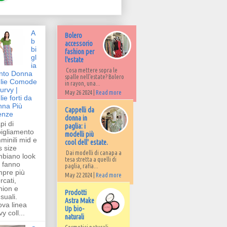
A
Bolero
b
accessorio
bi
fashion per
gl
l'estate
ia
Cosa mettere sopra le
nto Donna
spalle nell'estate? Bolero
lie Comode
in rayon, una...
urvy |
May 26 2024 |
Read more
lie forti da
na Più
Cappelli da
enze
donna in
pi di
paglia: i
igliamento
modelli più
minili mid e
cool dell' estate.
s size
Dai modelli di canapa a
biano look
tesa stretta a quelli di
i fanno
paglia, rafia...
pre più
May 22 2024 |
Read more
rcati,
hion e
Prodotti
suali.
Astra Make
va linea
Up bio-
y coll...
naturali