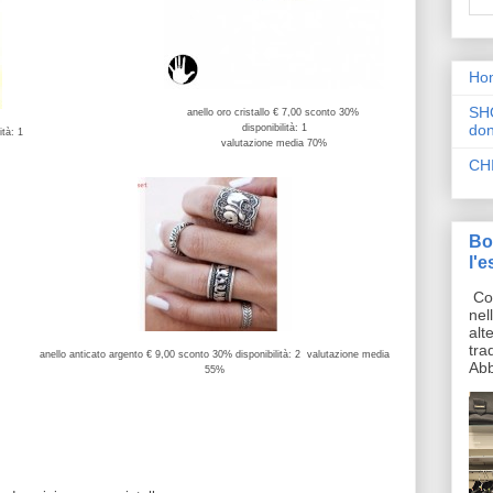
Ho
SH
anello oro cristallo € 7,00 sconto 30%
don
disponibilità: 1
ità: 1
valutazione media 70%
CH
Bo
l'e
Cos
nel
alt
tra
anello anticato argento € 9,00 sconto 30% disponibilità: 2 valutazione media
Abb
55%