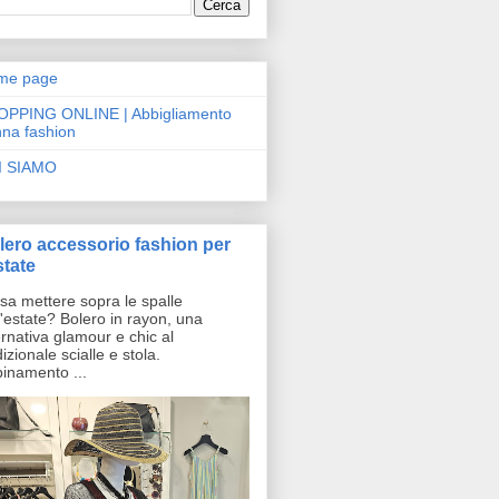
me page
OPPING ONLINE | Abbigliamento
na fashion
I SIAMO
lero accessorio fashion per
state
a mettere sopra le spalle
l'estate? Bolero in rayon, una
ernativa glamour e chic al
dizionale scialle e stola.
inamento ...