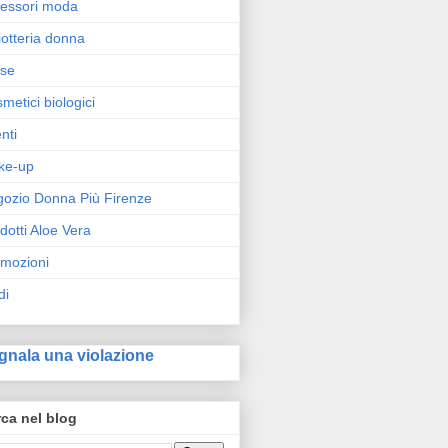
essori moda
iotteria donna
rse
metici biologici
nti
ke-up
ozio Donna Più Firenze
dotti Aloe Vera
mozioni
di
gnala una violazione
ca nel blog