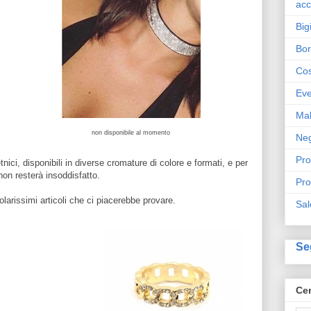
acc
Big
Bo
Cos
Eve
Ma
non disponibile al momento
Neg
Pro
nici, disponibili in diverse cromature di colore e formati, e per
 non resterà insoddisfatto.
Pro
icolarissimi articoli che ci piacerebbe provare.
Sal
Se
Cer