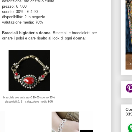
descrizione: oro cristallo cuore.
prezzo: € 7.00
sconto: 30% - € 4.90
disponibilità: 2 in negozio
valutazione media: 70%
Bracciali bigiotteria donna.
Bracciali
e braccialetti per
ornare i polsi e dare risalto al look di ogni
donna
:
bracciale oro anticato € 10,00 sconto 30%
disponibilità: 3 - valutazione media 80%
Con
33