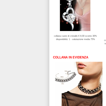
collana cuore di cristallo € 9,00 sconto 30%
disponibilità: 1 - valutazione media 75%
co
s
COLLANA IN EVIDENZA