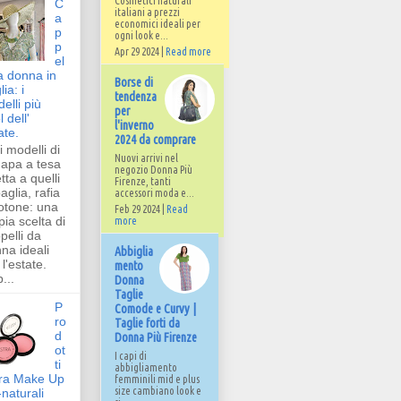
Cosmetici naturali
C
italiani a prezzi
a
economici ideali per
p
ogni look e...
p
Apr 29 2024 |
Read more
el
da donna in
Borse di
ia: i
tendenza
elli più
per
 dell'
l'inverno
ate.
2024 da comprare
 modelli di
Nuovi arrivi nel
apa a tesa
negozio Donna Più
etta a quelli
Firenze, tanti
paglia, rafia
accessori moda e...
otone: una
Feb 29 2024 |
Read
ia scelta di
more
pelli da
na ideali
Abbiglia
 l'estate.
mento
...
Donna
Taglie
P
Comode e Curvy |
ro
Taglie forti da
d
Donna Più Firenze
ot
I capi di
ti
abbigliamento
ra Make Up
femminili mid e plus
size cambiano look e
-naturali