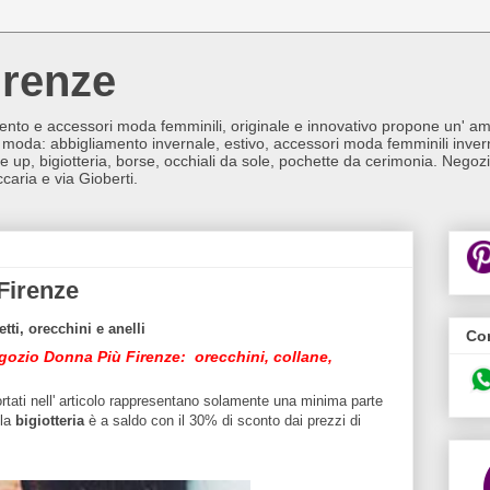
irenze
to e accessori moda femminili, originale e innovativo propone un' ampi
moda: abbigliamento invernale, estivo, accessori moda femminili inverna
ake up, bigiotteria, borse, occhiali da sole, pochette da cerimonia. Negoz
caria e via Gioberti.
Firenze
tti, orecchini e anelli
Con
negozio Donna Più Firenze:
orecchini, collane,
ortati nell' articolo rappresentano solamente una minima parte
la
bigiotteria
è a saldo con il 30% di sconto dai prezzi di