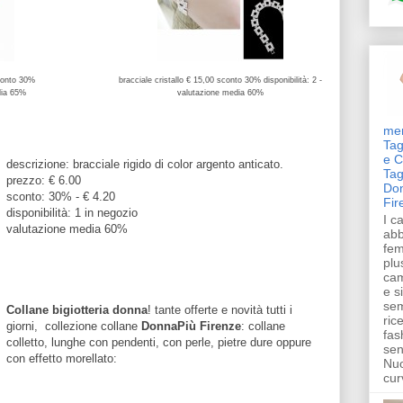
sconto 30%
bracciale cristallo € 15,00 sconto 30%
disponibilità: 2 -
dia 65%
valutazione media 60%
me
Tag
e C
descrizione: bracciale rigido di color argento anticato.
Tag
prezzo: € 6.00
Don
sconto: 30% - € 4.20
Fir
disponibilità: 1 in negozio
I ca
valutazione media 60%
abb
fem
plu
cam
e s
sem
Collane bigiotteria donna
! tante offerte e novità tutti i
rice
giorni, collezione collane
DonnaPiù Firenze
: collane
fas
colletto, lunghe con pendenti, con perle, pietre dure oppure
sen
con effetto morellato:
Nuo
curv