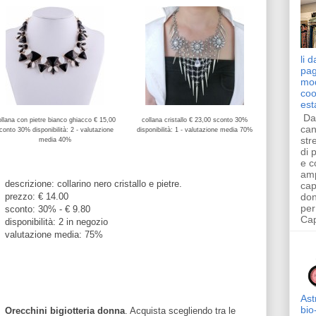
li 
pagl
mod
cool
est
Dai
llana con pietre bianco ghiacco € 15,00
collana cristallo € 23,00 sconto 30%
can
conto 30% disponibilità: 2 - valutazione
disponibilità: 1 - valutazione media 70%
str
media 40%
di 
e c
amp
descrizione: collarino nero cristallo e pietre.
cap
prezzo: € 14.00
don
per
sconto: 30% - € 9.80
Cap
disponibilità: 2 in negozio
valutazione media: 75%
Ast
bio
Orecchini bigiotteria donna
. Acquista scegliendo tra le